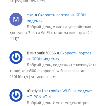
https://lan1.by/7995.
Mac
в
Скорость портов на GPON-
модемах
Добрый день, у вас на устройствах
доступны 2 сети Wi-Fi с модема или одна (2.4
ГГЦ)?
Дмитрий030888
в
Скорость портов
на GPON-модемах
Добрый день, подскажите пожалуйста
тариф ясно500 (скорость wifi заявлена до
250Мбит/с) установлен мо…
t0lstiy
в
Настройка Wi-Fi на модеме
MT-PON-AT-4
Добрый день. Имею модем mtpon