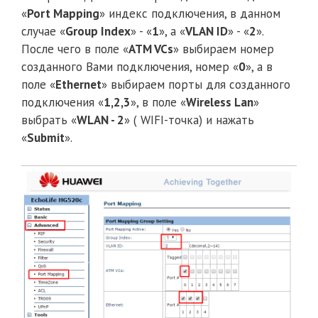
«
Port Mapping
» индекс подключения, в данном
случае «
Group Index
» - «
1
», а «
VLAN ID
» - «
2
».
После чего в поле «
ATM VCs
» выбираем номер
созданного Вами подключения, номер «
0
», а в
поле «
Ethernet
» выбираем порты для созданного
подключения «
1,2,3
», в поле «
Wireless Lan
»
выбрать «
WLAN - 2
» ( WIFI-точка) и нажать
«
Submit
».