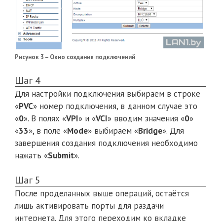
Рисунок 3 – Окно создания подключений
Шаг 4
Для настройки подключения выбираем в строке
«
PVC
» номер подключения, в данном случае это
«
0
». В полях «
VPI
» и «
VCI
» вводим значения «
0
»
«
33
», в поле «
Mode
» выбираем «
Bridge
». Для
завершения создания подключения необходимо
нажать «
Submit
».
Шаг 5
После проделанных выше операций, остаётся
лишь активировать порты для раздачи
интернета. Для этого переходим ко вкладке