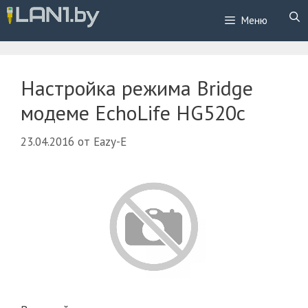
Перейти
Меню
к
содержимому
Настройка режима Bridge
модеме EchoLife HG520c
23.04.2016
от
Eazy-E