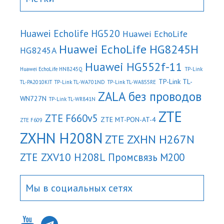
Huawei Echolife HG520
Huawei EchoLife
Huawei EchoLife HG8245H
HG8245A
Huawei HG552f-11
Huawei EchoLife HN8245Q
TP-Link
TP-Link TL-
TL-PA2010KIT
TP-Link TL-WA701ND
TP-Link TL-WA855RE
ZALA без проводов
WN727N
TP-Link TL-WR841N
ZTE
ZTE F660v5
ZTE MT-PON-AT-4
ZTE F609
ZXHN H208N
ZTE ZXHN H267N
ZTE ZXV10 H208L
Промсвязь М200
Мы в социальных сетях