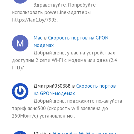
Здравствуйте. Попробуйте
использовать powerline-адаптеры
https://lan1.by/7995.
Mac
в
Скорость портов на GPON-
модемах
Добрый день, у вас на устройствах
доступны 2 сети Wi-Fi с модема или одна (2.4
ГГЦ)?
Дмитрий030888
в
Скорость портов
на GPON-модемах
Добрый день, подскажите пожалуйста
тариф ясно500 (скорость wifi заявлена до
250Мбит/с) установлен мо…
t0lstiy
в
Настройка Wi-Fi на модеме