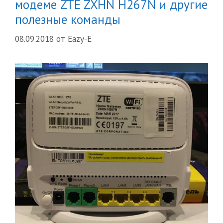
модеме ZTE ZXHN H267N и другие
полезные команды
08.09.2018
от
Eazy-E