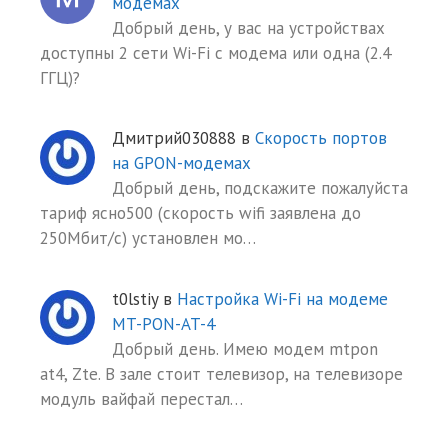
модемах
Добрый день, у вас на устройствах
доступны 2 сети Wi-Fi с модема или одна (2.4
ГГЦ)?
Дмитрий030888
в
Скорость портов
на GPON-модемах
Добрый день, подскажите пожалуйста
тариф ясно500 (скорость wifi заявлена до
250Мбит/с) установлен мо…
t0lstiy
в
Настройка Wi-Fi на модеме
MT-PON-AT-4
Добрый день. Имею модем mtpon
at4, Zte. В зале стоит телевизор, на телевизоре
модуль вайфай перестал…