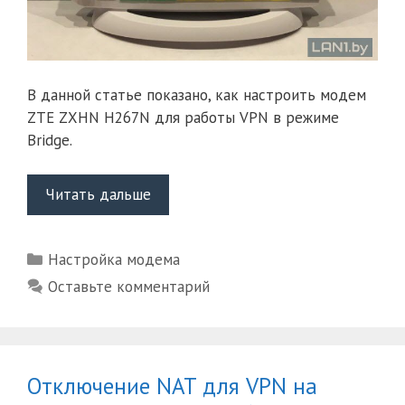
В данной статье показано, как настроить модем
ZTE ZXHN H267N для работы VPN в режиме
Bridge.
Настройка
Читать дальше
VPN
в
Рубрики
Настройка модема
режиме
Bridge
Оставьте комментарий
на
модеме
ZTE
ZXHN
Отключение NAT для VPN на
H267N