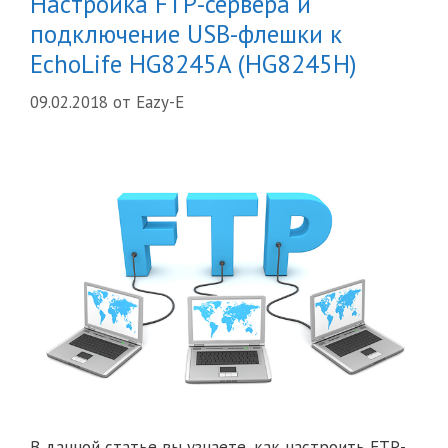
Настройка FTP-сервера и
подключение USB-флешки к
EchoLife HG8245A (HG8245H)
09.02.2018
от
Eazy-E
В данной статье вы узнаете, как настроить FTP-