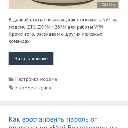
В данной статье показано, как отключить NAT на
модеме ZTE ZXHN H267N для работы VPN.
Кроме того, расскажем о других полезных
командах.
Отключение
Читать дальше
NAT
для
Рубрики
Настройка модема
VPN
на
5 комментариев
модеме
ZTE
ZXHN
H267N
Как восстановить пароль от
и
приложения «Мой Белтелеком» на