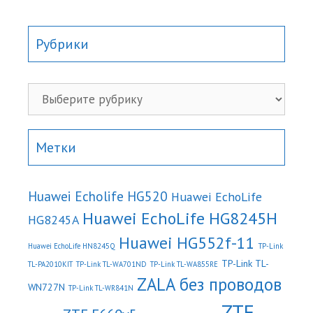
Рубрики
Рубрики
Метки
Huawei Echolife HG520
Huawei EchoLife
Huawei EchoLife HG8245H
HG8245A
Huawei HG552f-11
Huawei EchoLife HN8245Q
TP-Link
TP-Link TL-
TL-PA2010KIT
TP-Link TL-WA701ND
TP-Link TL-WA855RE
ZALA без проводов
WN727N
TP-Link TL-WR841N
ZTE