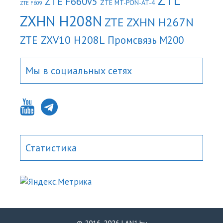
ZTE F660v5
ZTE MT-PON-AT-4
ZTE F609
ZXHN H208N
ZTE ZXHN H267N
ZTE ZXV10 H208L
Промсвязь М200
Мы в социальных сетях
Статистика