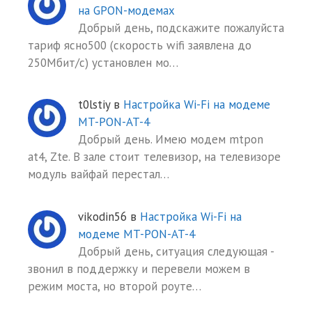
на GPON-модемах
Добрый день, подскажите пожалуйста
тариф ясно500 (скорость wifi заявлена до
250Мбит/с) установлен мо…
t0lstiy
в
Настройка Wi-Fi на модеме
MT-PON-AT-4
Добрый день. Имею модем mtpon
at4, Zte. В зале стоит телевизор, на телевизоре
модуль вайфай перестал…
vikodin56
в
Настройка Wi-Fi на
модеме MT-PON-AT-4
Добрый день, ситуация следующая -
звонил в поддержку и перевели можем в
режим моста, но второй роуте…