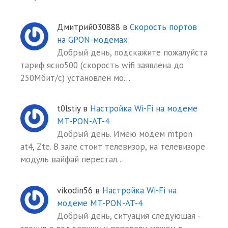
Дмитрий030888
в
Скорость портов
на GPON-модемах
Добрый день, подскажите пожалуйста
тариф ясно500 (скорость wifi заявлена до
250Мбит/с) установлен мо…
t0lstiy
в
Настройка Wi-Fi на модеме
MT-PON-AT-4
Добрый день. Имею модем mtpon
at4, Zte. В зале стоит телевизор, на телевизоре
модуль вайфай перестал…
vikodin56
в
Настройка Wi-Fi на
модеме MT-PON-AT-4
Добрый день, ситуация следующая -