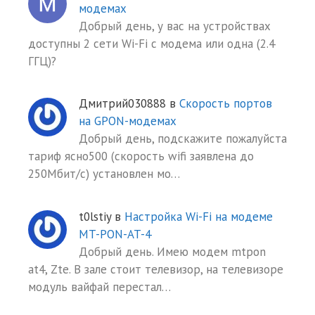
модемах
Добрый день, у вас на устройствах
доступны 2 сети Wi-Fi с модема или одна (2.4
ГГЦ)?
Дмитрий030888
в
Скорость портов
на GPON-модемах
Добрый день, подскажите пожалуйста
тариф ясно500 (скорость wifi заявлена до
250Мбит/с) установлен мо…
t0lstiy
в
Настройка Wi-Fi на модеме
MT-PON-AT-4
Добрый день. Имею модем mtpon
at4, Zte. В зале стоит телевизор, на телевизоре
модуль вайфай перестал…