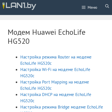
Перейти
Меню
к
содержимому
Модем Huawei EchoLife
HG520
Настройка режима Router на модеме
EchoLife HG520c
Настройка Wi-Fi на модеме EchoLife
HG520c
Настройка Port Mapping на модеме
EchoLife HG520c
Настройка DHCP на модеме EchoLife
HG520c
Настройка режима Bridge модеме EchoLife