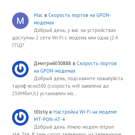
Mac
в
Скорость портов на GPON-
модемах
Добрый день, у вас на устройствах
доступны 2 сети Wi-Fi с модема или одна (2.4
ГГЦ)?
Дмитрий030888
в
Скорость портов
на GPON-модемах
Добрый день, подскажите пожалуйста
тариф ясно500 (скорость wifi заявлена до
250Мбит/с) установлен мо…
t0lstiy
в
Настройка Wi-Fi на модеме
MT-PON-AT-4
Добрый день. Имею модем mtpon
at4, Zte. В зале стоит телевизор, на телевизоре