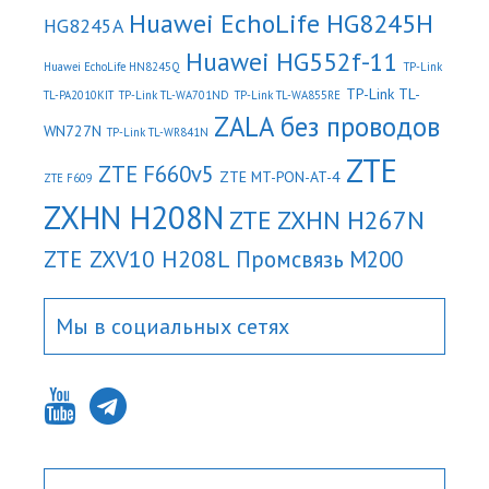
Huawei EchoLife HG8245H
HG8245A
Huawei HG552f-11
Huawei EchoLife HN8245Q
TP-Link
TP-Link TL-
TL-PA2010KIT
TP-Link TL-WA701ND
TP-Link TL-WA855RE
ZALA без проводов
WN727N
TP-Link TL-WR841N
ZTE
ZTE F660v5
ZTE MT-PON-AT-4
ZTE F609
ZXHN H208N
ZTE ZXHN H267N
ZTE ZXV10 H208L
Промсвязь М200
Мы в социальных сетях