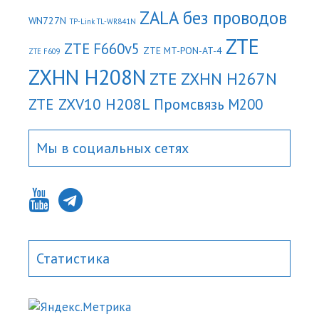
ZALA без проводов
WN727N
TP-Link TL-WR841N
ZTE
ZTE F660v5
ZTE MT-PON-AT-4
ZTE F609
ZXHN H208N
ZTE ZXHN H267N
ZTE ZXV10 H208L
Промсвязь М200
Мы в социальных сетях
Статистика