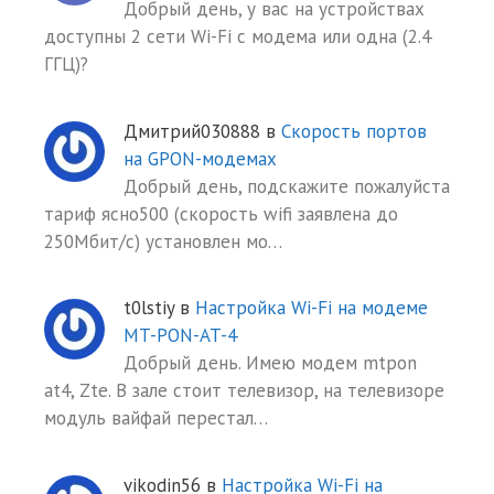
Добрый день, у вас на устройствах
доступны 2 сети Wi-Fi с модема или одна (2.4
ГГЦ)?
Дмитрий030888
в
Скорость портов
на GPON-модемах
Добрый день, подскажите пожалуйста
тариф ясно500 (скорость wifi заявлена до
250Мбит/с) установлен мо…
t0lstiy
в
Настройка Wi-Fi на модеме
MT-PON-AT-4
Добрый день. Имею модем mtpon
at4, Zte. В зале стоит телевизор, на телевизоре
модуль вайфай перестал…
vikodin56
в
Настройка Wi-Fi на