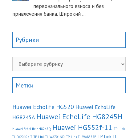
первоначального взноса и без
привлечения банка. Широкий
...
Рубрики
Рубрики
Метки
Huawei Echolife HG520
Huawei EchoLife
Huawei EchoLife HG8245H
HG8245A
Huawei HG552f-11
Huawei EchoLife HN8245Q
TP-Link
TP-Link TL-
TL-PA2010KIT
TP-Link TL-WA701ND
TP-Link TL-WA855RE