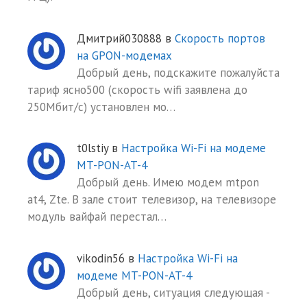
Дмитрий030888
в
Скорость портов
на GPON-модемах
Добрый день, подскажите пожалуйста
тариф ясно500 (скорость wifi заявлена до
250Мбит/с) установлен мо…
t0lstiy
в
Настройка Wi-Fi на модеме
MT-PON-AT-4
Добрый день. Имею модем mtpon
at4, Zte. В зале стоит телевизор, на телевизоре
модуль вайфай перестал…
vikodin56
в
Настройка Wi-Fi на
модеме MT-PON-AT-4
Добрый день, ситуация следующая -