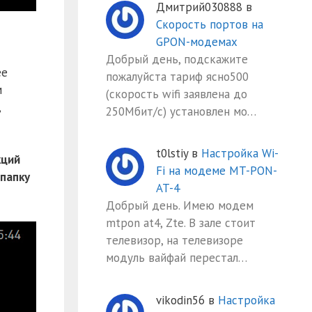
Дмитрий030888
в
Скорость портов на
GPON-модемах
Добрый день, подскажите
ее
пожалуйста тариф ясно500
м
(скорость wifi заявлена до
,
250Мбит/с) установлен мо…
t0lstiy
в
Настройка Wi-
кций
Fi на модеме MT-PON-
 папку
AT-4
Добрый день. Имею модем
mtpon at4, Zte. В зале стоит
телевизор, на телевизоре
модуль вайфай перестал…
vikodin56
в
Настройка