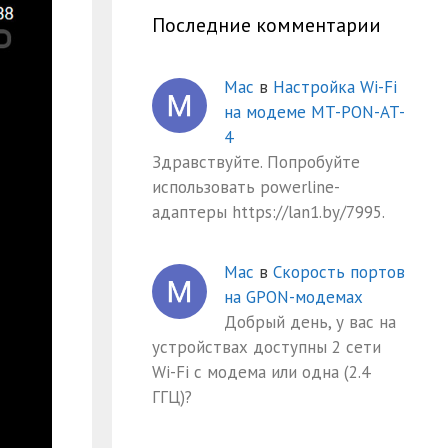
Последние комментарии
Mac
в
Настройка Wi-Fi
на модеме MT-PON-AT-
4
Здравствуйте. Попробуйте
использовать powerline-
адаптеры https://lan1.by/7995.
Mac
в
Скорость портов
на GPON-модемах
Добрый день, у вас на
устройствах доступны 2 сети
Wi-Fi с модема или одна (2.4
ГГЦ)?