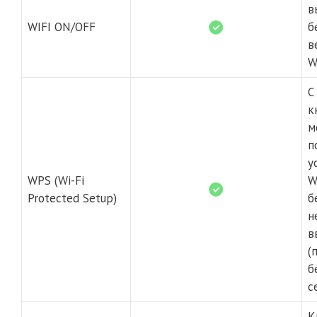
в
WIFI ON/OFF
б
в
W
С
к
м
п
у
WPS (Wi-Fi
W
Protected Setup)
б
н
в
(
б
с
К