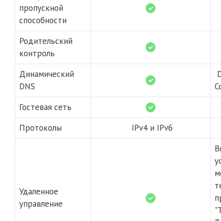
пропускной
способности
Родительский
контроль
Динамический
D
DNS
C
Гостевая сеть
Протоколы
IPv4 и IPv6
В
у
м
т
Удаленное
п
управление
"