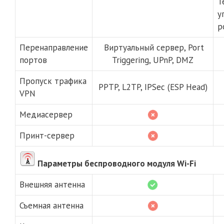
T
у
р
Перенаправление
Виртуальный сервер, Port
портов
Triggering, UPnP, DMZ
Пропуск трафика
PPTP, L2TP, IPSec (ESP Head)
VPN
Медиасервер
Принт-сервер
Параметры беспроводного модуля Wi-Fi
Внешняя антенна
Съемная антенна