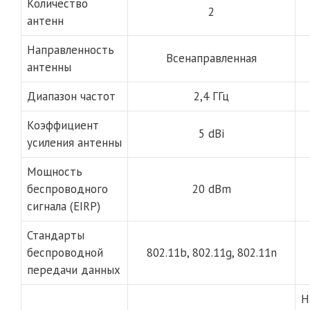
Количество
2
антенн
Направленность
Всенаправленная
антенны
Диапазон частот
2,4 ГГц
Коэффициент
5 dBi
усиления антенны
Мощность
беспроводного
20 dBm
сигнала (EIRP)
Стандарты
беспроводной
802.11b, 802.11g, 802.11n
передачи данных
Н