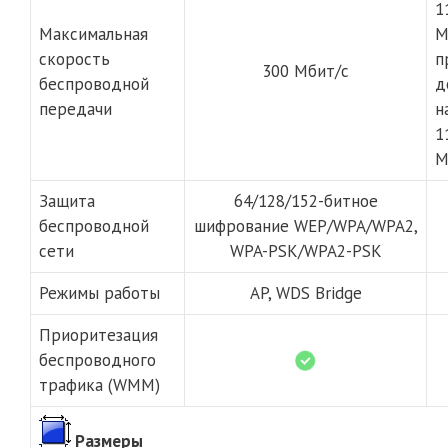
1
Максимальная
М
скорость
п
300 Мбит/с
беспроводной
д
передачи
н
1
М
Защита
64/128/152-битное
беспроводной
шифрование WEP/WPA/WPA2,
сети
WPA-PSK/WPA2-PSK
Режимы работы
AP, WDS Bridge
Приоритезация
беспроводного
трафика (WMM)
Размеры