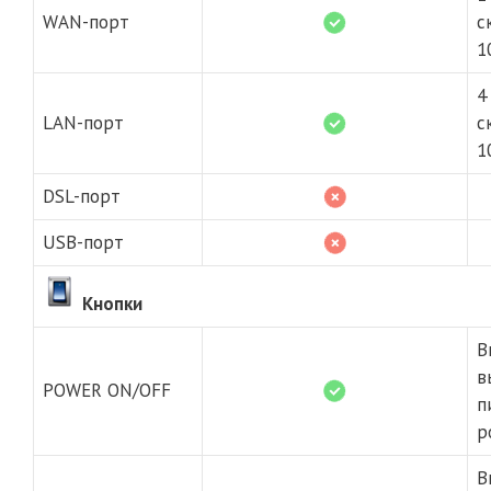
WAN-порт
с
1
4
LAN-порт
с
1
DSL-порт
USB-порт
Кнопки
В
в
POWER ON/OFF
п
р
В