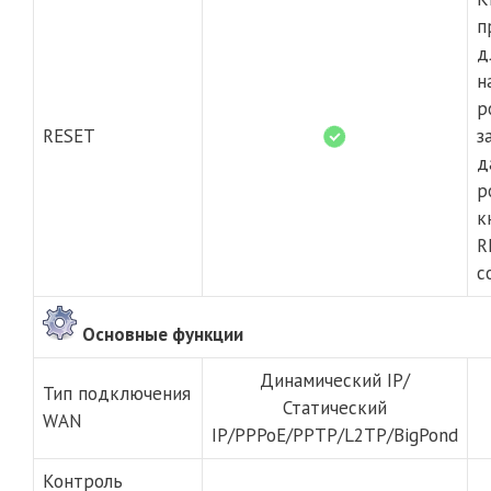
п
д
н
р
RESET
з
д
р
к
R
с
Основные функции
Динамический IP/
Тип подключения
Статический
WAN
IP/PPPoE/PPTP/L2TP/BigPond
Контроль