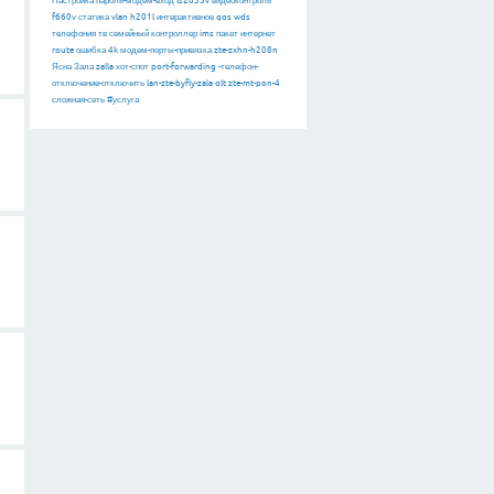
Настройка
пароль-модем-вход
ls2035v
видеоконтроль
f660v
статика
vlan
h201l
интерактивное
qos
wds
телефония
тв
семейный
контроллер
ims
пакет
интернет
route
ошибка
4k
модем-порты-привязка
zte-zxhn-h208n
Ясна
Зала
zalla
хот-спот
port-forwarding
-телефон-
отключение-отключить
lan-zte-byfly-zala
olt
zte-mt-pon-4
сложная-сеть
#услуга