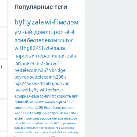
Популярные теги
byfly
zala
wi-fi
модем
умный-дом
mt-pon-at-4
ясна
белтелеком
router
wifi
hg8245h
zte
зала
пароль
интерактивная-zala
lan
hg8245h-256m
wifi-
н
beltelecom
h267n
bridge
роутер
beltelecom
h208n
hg8245a
smart-zala
gpon
vpn
huawei
byfly-wifi
от
famili
эфирная-zala
tp-link
#скорость
link
личный-кабинет
xiaomi
hg8245hv5
smart
рекорд200
#проброс-портов
keenetic
тариф
ip
настройки
ma670v3
archer
промсвязь
pppoe
камера
телефон
zxhn-h208n
ошибка-потока
h208l
разрывы
byfly-zala
открытие-портов
ясна-75
asus
рекорд
логин
zxhn
dhcp
настройка
#hg8245h5
настройка-rdp