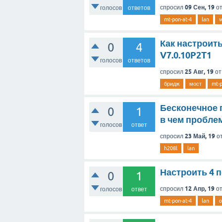
09 Сен, 19
спросил
о
голосов
ответов
mt-pon-at-4
lan
w
Как настроить
0
4
V7.0.10P2T1
голосов
ответов
25 Авг, 19
спросил
о
бридж
мост
mt-p
Бесконечное п
0
1
в чем пробле
голосов
ответ
23 Май, 19
спросил
о
h208l
lan
Настроить 4 п
0
1
12 Апр, 19
спросил
о
голосов
ответ
mt-pon-at-4
lan
о