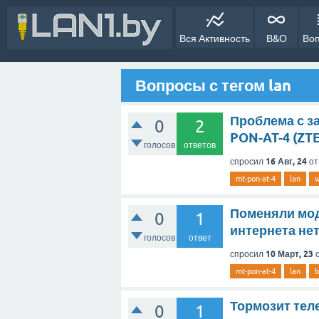
Вся Активность
В&О
Во
Вопросы с тегом lan
Проблема с з
0
2
PON-AT-4 (ZT
голосов
ответов
16 Авг, 24
спросил
о
mt-pon-at-4
lan
w
Поменяли моде
0
1
интернета нет
голосов
ответ
10 Март, 23
спросил
mt-pon-at-4
lan
b
Тормозит тел
0
1