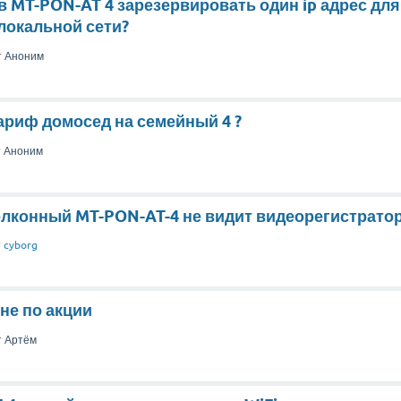
в MT-PON-AT 4 зарезервировать один ip адрес для
локальной сети?
т
Аноним
тариф домосед на семейный 4 ?
т
Аноним
лконный MT-PON-AT-4 не видит видеорегистратор
т
cyborg
не по акции
т
Артём