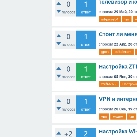
телевизор и к
0
1
29 Май, 20
спросил
о
голосов
ответ
mt-pon-at-4
lan
w
Стоит ли меня
0
1
22 Апр, 20
спросил
о
голосов
ответ
gpon
beltelecom
Настройка ZT
0
1
05 Янв, 20
спросил
о
голосов
ответ
ztef660v5
Настройк
VPN и интерн
0
1
20 Сен, 19
спросил
о
голосов
ответ
vpn
модем
lan
Настройка Wi-
+2
2