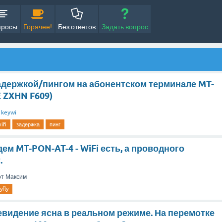
просы
Горячее!
Без ответов
Задать вопрос
адержкой/пингом на абонентском терминале MT-
E ZXHN F609)
т
keywi
ifi
задержка
пинг
м MT-PON-AT-4 - WiFi есть, а проводного
.
от
Максим
yfly
евидение ясна в реальном режиме. На перемотке