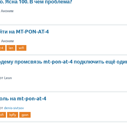
. Ясна 100. В чем проблема?
т
Аноним
йти на MT-PON-AT-4
т
Аноним
t-4
lan
wifi
одему промсвязь mt-pon-at-4 подключить ещё оди
от
Leon
ль на mt-pon-at-4
от
denis-sivtsov
ifi
byfly
gpon