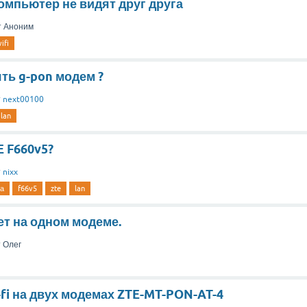
омпьютер не видят друг друга
т
Аноним
ifi
ть g-pon модем ?
т
next00100
lan
E F660v5?
т
nixx
а
f66v5
zte
lan
ет на одном модеме.
т
Олег
fi на двух модемах ZTE-MT-PON-AT-4