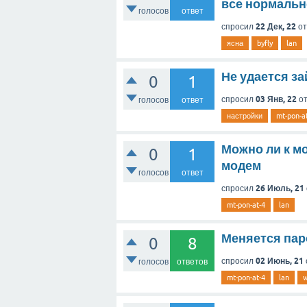
все нормально
голосов
ответ
22 Дек, 22
спросил
о
ясна
byfly
lan
Не удается за
0
1
03 Янв, 22
спросил
о
голосов
ответ
настройки
mt-pon-a
Можно ли к м
0
1
модем
голосов
ответ
26 Июль, 21
спросил
mt-pon-at-4
lan
Меняется паро
0
8
02 Июнь, 21
спросил
голосов
ответов
mt-pon-at-4
lan
w