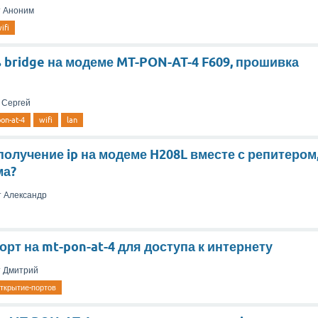
т
Аноним
ifi
 bridge на модеме MT-PON-AT-4 F609, прошивка
т
Сергей
on-at-4
wifi
lan
олучение ip на модеме H208L вместе с репитером
ма?
т
Александр
орт на mt-pon-at-4 для доступа к интернету
т
Дмитрий
ткрытие-портов