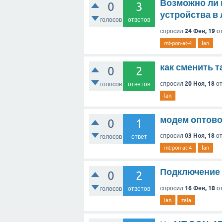
Возможно ли 
0
3
устройства в 
голосов
ответов
24 Фев, 19
спросил
о
mt-pon-at-4
lan
как сменить 
0
2
20 Ноя, 18
спросил
о
голосов
ответов
lan
модем оптово
0
1
03 Ноя, 18
спросил
о
голосов
ответ
mt-pon-at-4
lan
Подключение 
0
2
16 Фев, 18
спросил
о
голосов
ответов
lan
zala