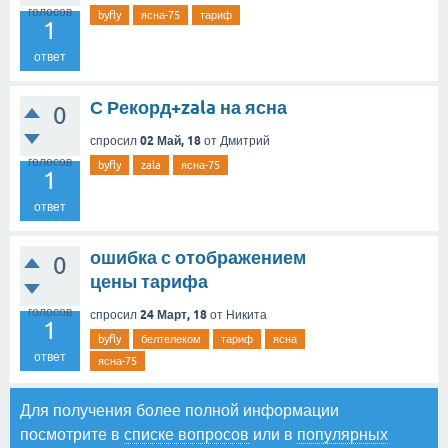
голосов
byfly
ясна-75
тариф
1
ответ
С Рекорд+zala на ясна
0
02 Май, 18
спросил
от
Дмитрий
голосов
byfly
zala
ясна-75
1
ответ
ошибка с отображением
0
цены тарифа
голосов
24 Март, 18
спросил
от
Никита
1
byfly
белтелеком
тариф
ясна
ответ
ясна-75
Для получения более полной информации
посмотрите в
списке вопросов
или в
популярных