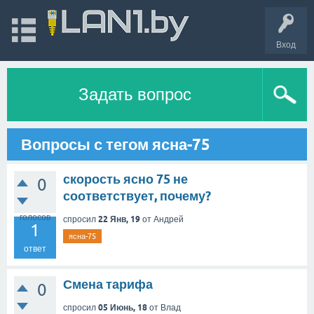
Вход
Задать вопрос
Вопросы с тегом ясна-75
скорость ясно 75 не
0
соответствует, почему?
голосов
22 Янв, 19
спросил
от
Андрей
1
ясна-75
ответ
Смена тарифа
0
05 Июнь, 18
спросил
от
Влад