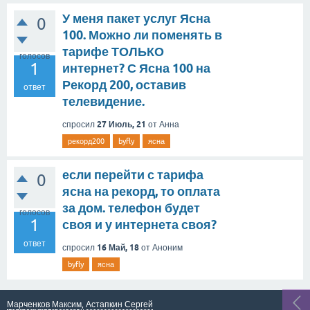
У меня пакет услуг Ясна
0
100. Можно ли поменять в
тарифе ТОЛЬКО
голосов
1
интернет? С Ясна 100 на
Рекорд 200, оставив
ответ
телевидение.
27 Июль, 21
спросил
от
Анна
рекорд200
byfly
ясна
если перейти с тарифа
0
ясна на рекорд, то оплата
за дом. телефон будет
голосов
1
своя и у интернета своя?
ответ
16 Май, 18
спросил
от
Аноним
byfly
ясна
Марченков Максим
,
Астапкин Сергей