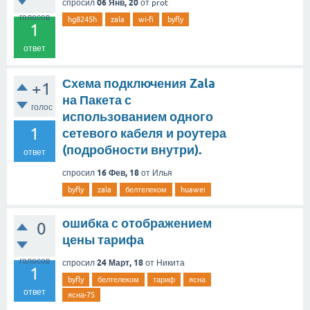
06 Янв, 20
спросил
от
prot
голосов
hg8245h
zala
wi-fi
byfly
1
ответ
Схема подключения Zala
+1
на Пакета с
голос
использованием одного
1
сетевого кабеля и роутера
(подробности внутри).
ответ
16 Фев, 18
спросил
от
Илья
byfly
zala
белтелеком
huawei
ошибка с отображением
0
цены тарифа
голосов
24 Март, 18
спросил
от
Никита
1
byfly
белтелеком
тариф
ясна
ответ
ясна-75