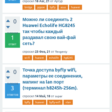
16 Авг, 21
спросил
от
Артур
bridge
pppoe
byfly
asus
huawei
Можно ли соединить 2
0
Huawei Echolife HG8245
так чтобы каждый
голосов
1
раздавал свою вай-фай
сеть?
ответ
23 Фев, 21
спросил
от
Yevgeniy
wi-fi
huawei
echolife
hg8245
Точка доступа byfly wifi,
0
параметры ее соединения,
мапинг на lan порт
голосов
3
(терминал h8245h-256m).
ответов
14 Май, 18
спросил
от
supar
byfly
huawei
byfly-wifi
vlan