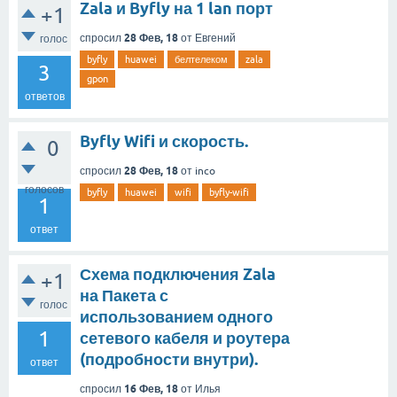
Zala и Byfly на 1 lan порт
+1
28 Фев, 18
спросил
от
Евгений
голос
byfly
huawei
белтелеком
zala
3
gpon
ответов
Byfly Wifi и скорость.
0
28 Фев, 18
спросил
от
inco
голосов
byfly
huawei
wifi
byfly-wifi
1
ответ
Схема подключения Zala
+1
на Пакета с
голос
использованием одного
1
сетевого кабеля и роутера
(подробности внутри).
ответ
16 Фев, 18
спросил
от
Илья