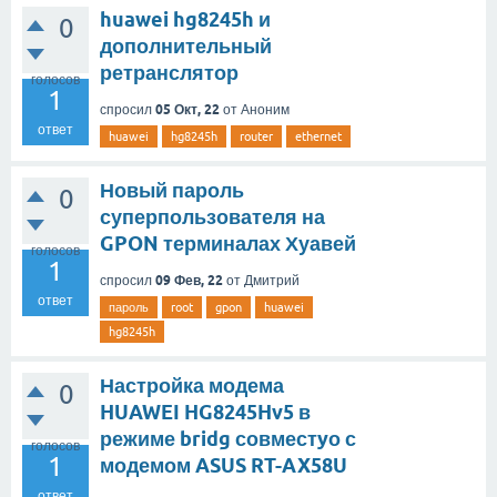
huawei hg8245h и
0
дополнительный
ретранслятор
голосов
1
05 Окт, 22
спросил
от
Аноним
ответ
huawei
hg8245h
router
ethernet
Новый пароль
0
суперпользователя на
GPON терминалах Хуавей
голосов
1
09 Фев, 22
спросил
от
Дмитрий
ответ
пароль
root
gpon
huawei
hg8245h
Настройка модема
0
HUAWEI HG8245Hv5 в
режиме bridg совместyо с
голосов
1
модемом ASUS RT-AX58U
ответ