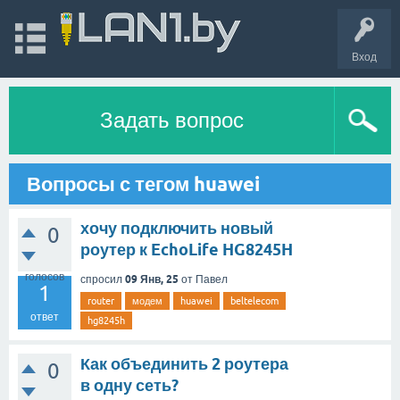
Вход
Задать вопрос
Вопросы с тегом huawei
хочу подключить новый
0
роутер к EchoLife HG8245H
голосов
09 Янв, 25
спросил
от
Павел
1
router
модем
huawei
beltelecom
ответ
hg8245h
Как объединить 2 роутера
0
в одну сеть?