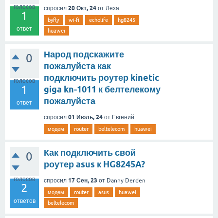
голосов
20 Окт, 24
спросил
от
Леха
1
byfly
wi-fi
echolife
hg8245
ответ
huawei
Народ подскажите
0
пожалуйста как
подключить роутер kinetic
голосов
1
giga kn-1011 к белтелекому
пожалуйста
ответ
01 Июль, 24
спросил
от
Евгений
модем
router
beltelecom
huawei
Как подключить свой
0
роутер asus к HG8245A?
голосов
17 Сен, 23
спросил
от
Danny Derden
2
модем
router
asus
huawei
ответов
beltelecom