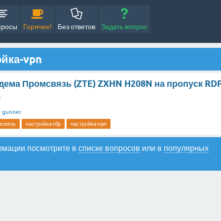
просы
Горячее!
Без ответов
Задать вопрос
ойка-vpn
дема Промсвязь (ZTE) ZXHN H208N на пропуск RD
.
т
gunner
мсвязь
настройка-rdp
настройка-vpn
рмации посмотрите в
списке вопросов
или в
популярных