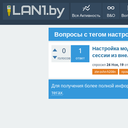
Вся Активность
В&О
Во
Вопросы с тегом настр
Настройка мо
0
1
сессии из вне
голосов
ответ
26 Ноя, 19
спросил
о
zte-zxhn-h208n
про
Для получения более полной инфо
тегах
.