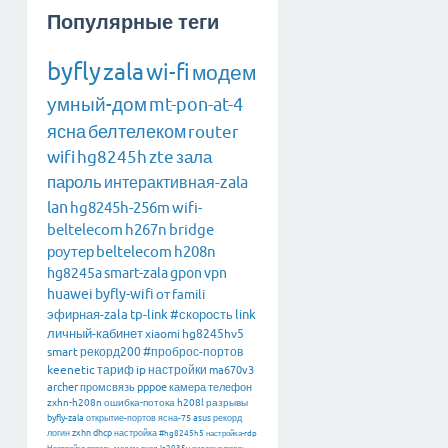
Популярные теги
byfly
zala
wi-fi
модем
умный-дом
mt-pon-at-4
ясна
белтелеком
router
wifi
hg8245h
zte
зала
пароль
интерактивная-zala
lan
hg8245h-256m
wifi-
beltelecom
h267n
bridge
роутер
beltelecom
h208n
hg8245a
smart-zala
gpon
vpn
huawei
byfly-wifi
от
famili
эфирная-zala
tp-link
#скорость
link
личный-кабинет
xiaomi
hg8245hv5
smart
рекорд200
#проброс-портов
keenetic
тариф
ip
настройки
ma670v3
archer
промсвязь
pppoe
камера
телефон
zxhn-h208n
ошибка-потока
h208l
разрывы
byfly-zala
открытие-портов
ясна-75
asus
рекорд
логин
zxhn
dhcp
настройка
#hg8245h5
настройка-rdp