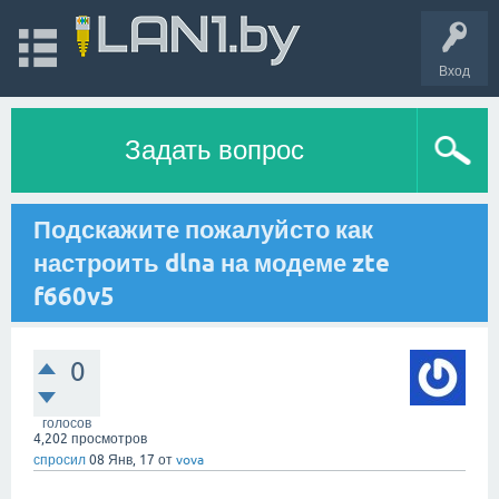
Вход
Задать вопрос
Подскажите пожалуйсто как
настроить dlna на модеме zte
f660v5
0
голосов
4,202
просмотров
спросил
08 Янв, 17
от
vova