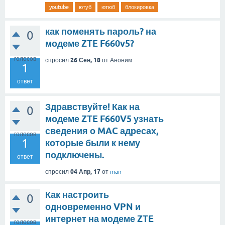
youtube
ютуб
ютюб
блокировка
как поменять пароль? на
0
модеме ZTE F660v5?
голосов
26 Сен, 18
спросил
от
Аноним
1
ответ
Здравствуйте! Как на
0
модеме ZTE F660V5 узнать
сведения о MAC адресах,
голосов
1
которые были к нему
подключены.
ответ
04 Апр, 17
спросил
от
man
Как настроить
0
одновременно VPN и
интернет на модеме ZTE
голосов