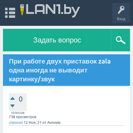
Вход
Задать вопрос
При работе двух приставок zala
одна иногда не выводит
картинку/звук
0
голосов
738
просмотров
спросил
12 Ноя, 21
от
Аноним