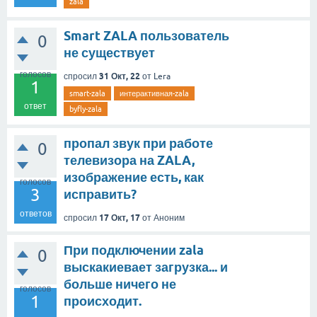
zala
Smart ZALA пользователь
0
не существует
голосов
31 Окт, 22
спросил
от
Lera
1
smart-zala
интерактивная-zala
ответ
byfly-zala
пропал звук при работе
0
телевизора на ZALA,
изображение есть, как
голосов
3
исправить?
ответов
17 Окт, 17
спросил
от
Аноним
При подключении zala
0
выскакиевает загрузка... и
больше ничего не
голосов
1
происходит.