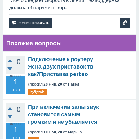
Кто-то съедает скорость в линии. Техподдержка
должна обнаружить вора.
Похожие вопросы
Подключение к роутеру
0
Ясна двух приставок тв
как?Приставка perteo
голосов
1
20 Янв, 20
спросил
от
Павел
ответ
byfly-zala
При включении залы звук
0
становится самым
громким и не убавляется
голосов
1
10 Ноя, 20
спросил
от
Марина
ответ