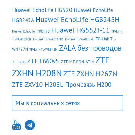
Huawei Echolife HG520
Huawei EchoLife
Huawei EchoLife HG8245H
HG8245A
Huawei HG552f-11
Huawei EchoLife HN8245Q
TP-Link
TP-Link TL-
TL-PA2010KIT
TP-Link TL-WA701ND
TP-Link TL-WA855RE
ZALA без проводов
WN727N
TP-Link TL-WR841N
ZTE
ZTE F660v5
ZTE MT-PON-AT-4
ZTE F609
ZXHN H208N
ZTE ZXHN H267N
ZTE ZXV10 H208L
Промсвязь М200
Мы в социальных сетях